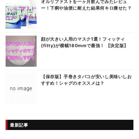
オルリファストを一ヶ月飲んでみたレビュ
ー！下痢や油便に耐えた結果何キロ痩せた？
顔が大きい人用のマスク1選！フィッティ
(fitty)が横幅180mmで最強！ 【決定版】
【保存版】手巻きタバコが安いし美味いしお
すすめ！シャグのオススメは？
最新記事