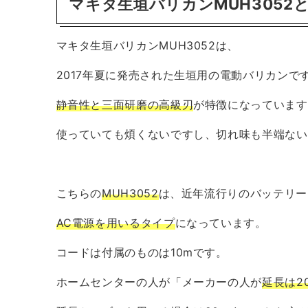
マキタ生垣バリカンMUH3052
マキタ生垣バリカンMUH3052は、
2017年夏に発売された生垣用の電動バリカンで
静音性と三面研磨の高級刃
が特徴になっています
使っていても煩くないですし、切れ味も半端ない
こちらの
MUH3052
は、近年流行りのバッテリー
AC電源
を用いるタイプ
になっています。
コードは付属のものは10mです。
ホームセンターの人が「メーカーの人が
延長は2