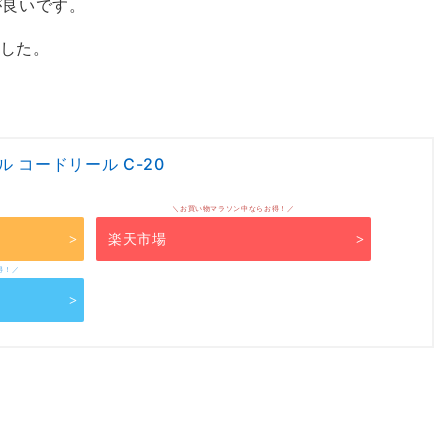
が良いです。
した。
 コードリール C-20
楽天市場