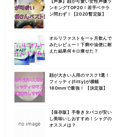
【声豚】顔が可愛い女性声優ラ
ンキングTOP20！若手ベテラ
ン問わず！【2020暫定版】
オルリファストを一ヶ月飲んで
みたレビュー！下痢や油便に耐
えた結果何キロ痩せた？
顔が大きい人用のマスク1選！
フィッティ(fitty)が横幅
180mmで最強！ 【決定版】
【保存版】手巻きタバコが安い
し美味いしおすすめ！シャグの
オススメは？