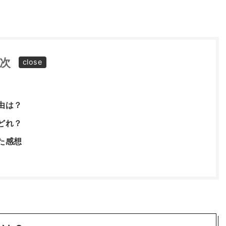
次
由は？
どれ？
た感想