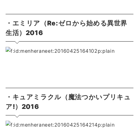
・エミリア（Re:ゼロから始める異世界
生活）2016
・キュアミラクル（魔法つかいプリキュ
ア!）2016