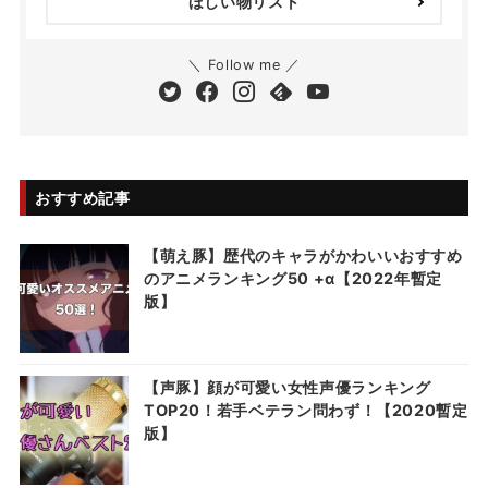
ほしい物リスト
＼ Follow me ／
おすすめ記事
【萌え豚】歴代のキャラがかわいいおすすめ
のアニメランキング50 +α【2022年暫定
版】
【声豚】顔が可愛い女性声優ランキング
TOP20！若手ベテラン問わず！【2020暫定
版】