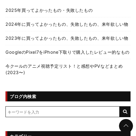
2025年買ってよかったもの・失敗したもの
2024年に買ってよかったもの、失敗したもの、来年欲しい物
2023年に買ってよかったもの、失敗したもの、来年欲しい物
GoogleのPixel7をiPhone下取りで購入したレビュー的なもの
今クールのアニメ視聴予定リスト！と感想やPVなどまとめ
(2023〜)
ブログ内検索