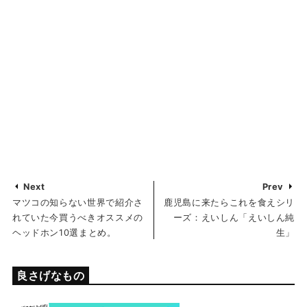
Next
Prev
マツコの知らない世界で紹介さ
鹿児島に来たらこれを食えシリ
れていた今買うべきオススメの
ーズ：えいしん「えいしん純
ヘッドホン10選まとめ。
生」
良さげなもの