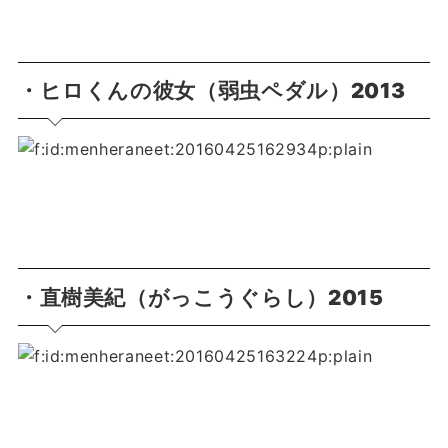
・ヒロくんの彼女（弱虫ペダル）2013
・直樹美紀（がっこうぐらし）2015