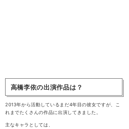
高橋李依の出演作品は？
2013年から活動しているまだ4年目の彼女ですが、こ
れまでたくさんの作品に出演してきました。
主なキャラとしては、