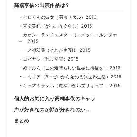
高橋李依の出演作品は？
・ヒロくんの彼女（弱虫ペダル）2013
・直樹美紀（がっこうぐらし）2015
・カオン・ランチェスター（コメット・ルシファ
ー）2015
・一ノ瀬双葉（それが声優!!）2015
・コバヤシ（乱歩奇譚）2015
・めぐみん（この素晴らしい世界に祝福を!）2016
・エミリア（Re:ゼロから始める異世界生活）2016
・キュアミラクル（魔法つかいプリキュア!）2016
個人的お気に入り高橋李依のキャラ
声が好きなのか顔が好きなのか…
まとめ