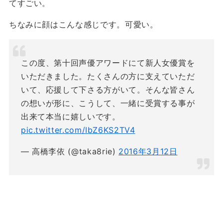
てすごい。
ちなみに顔はこんな感じです。可愛い。
この度、第十回声優アワードにて新人女優賞を
いただきました。たくさんの方に支えていただ
いて、応援して下さる方がいて。そんな皆さん
の想いが形に、こうして、一緒に受賞する事が
出来て本当に嬉しいです。
pic.twitter.com/IbZ6KS2TV4
— 高橋李依 (@taka8rie)
2016年3月12日