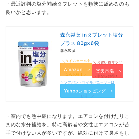
・最近評判の塩分補給タブレットを頻繁に舐めるのも
良いかと思います。
森永製菓 inタブレット塩分
プラス 80g×6袋
森永製菓
Amazon
楽天市場
Yahooショッピング
・室内でも熱中症になります。エアコンを付けたりこ
まめな水分補給を。特に高齢者や女性はエアコンが苦
手で付けない人が多いですが、絶対に付けて暑さをし