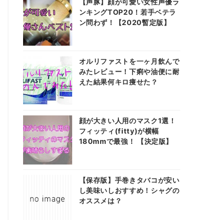
【声豚】顔が可愛い女性声優ラ
ンキングTOP20！若手ベテラ
ン問わず！【2020暫定版】
オルリファストを一ヶ月飲んで
みたレビュー！下痢や油便に耐
えた結果何キロ痩せた？
顔が大きい人用のマスク1選！
フィッティ(fitty)が横幅
180mmで最強！ 【決定版】
【保存版】手巻きタバコが安い
し美味いしおすすめ！シャグの
オススメは？