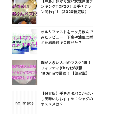
【声豚】顔が可愛い女性声優ラ
ンキングTOP20！若手ベテラ
ン問わず！【2020暫定版】
オルリファストを一ヶ月飲んで
みたレビュー！下痢や油便に耐
えた結果何キロ痩せた？
顔が大きい人用のマスク1選！
フィッティ(fitty)が横幅
180mmで最強！ 【決定版】
【保存版】手巻きタバコが安い
し美味いしおすすめ！シャグの
オススメは？