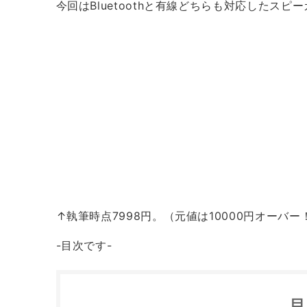
今回はBluetoothと有線どちらも対応したスピー
↑執筆時点7998円。（元値は10000円オーバー
-目次です-
目