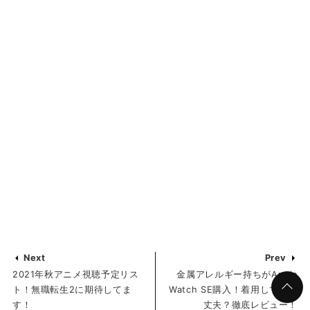
Next
Prev
2021年秋アニメ視聴予定リス
金属アレルギー持ちがApple
ト！無職転生2に期待してま
Watch SE購入！着用しても大
す！
丈夫？徹底レビュー！