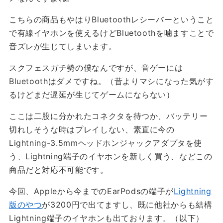
こちらの商品もやはりBluetoothレシーバーということ
で有線イヤホンを使えるけどBluetoothを噛ますことで
音ズレが生じてしまいます。
スクフェスガチ勢の僕なんですが、音ゲーには
Bluetoothはダメですね。（昔よりマシになった気がす
るけどまだ遅延が生じてゲームにならない）
ここは二股に分かれたコネクタを待つか、バッテリー
切れしそうな時はプレイしない、素直に今の
Lightning-3.5mmヘッドホンジャックアダプタを使
う、Lightning端子のイヤホンを新しく買う、などこの
商品だと対応不可能です。
今回、Appleから今までのEarPodsの端子が
Lightning
版のやつ
が3200円で出てますし、既に他社からも結構
Lightning端子のイヤホンも出ております。（以下）