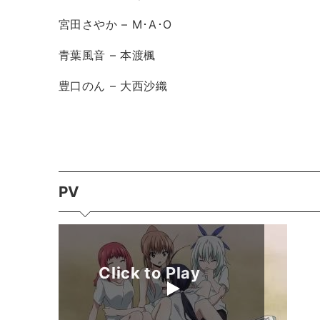
宮田さやか – M･A･O
青葉風音 – 本渡楓
豊口のん – 大西沙織
PV