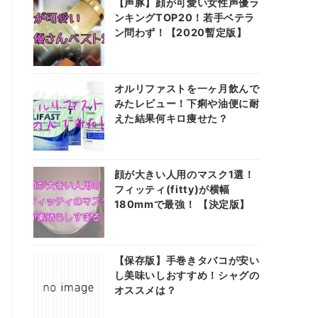
【声豚】顔が可愛い女性声優ラ
ンキングTOP20！若手ベテラ
ン問わず！【2020暫定版】
オルリファストを一ヶ月飲んで
みたレビュー！下痢や油便に耐
えた結果何キロ痩せた？
顔が大きい人用のマスク1選！
フィッティ(fitty)が横幅
180mmで最強！ 【決定版】
【保存版】手巻きタバコが安い
し美味いしおすすめ！シャグの
オススメは？