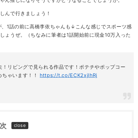
しんで行きましょう！
が、1話の前に高橋李依ちゃんも↓こんな感じでスポーツ感
しょうぜ。（ちなみに筆者は1話開始前に現金10万入った
✨大丈夫！リビングで見られる作品です！ポテチやポップコー
めちゃいます！！
https://t.co/ECK2xjlhRj
次