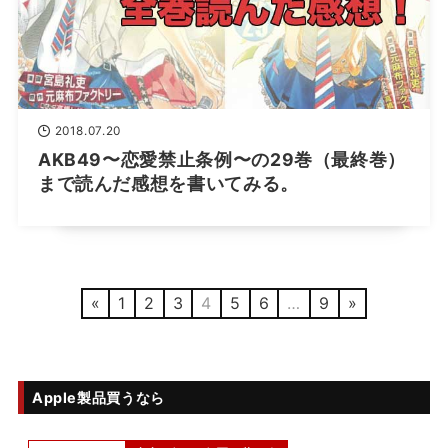
2018.07.20
AKB49〜恋愛禁止条例〜の29巻（最終巻）
まで読んだ感想を書いてみる。
«
1
2
3
4
5
6
…
9
»
Apple製品買うなら