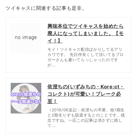
ツイキャスに関連する記事も是非。
興味本位でツイキャスを始めたら
廃人になってしまいました。【モ
イ！】
モイ！ツイキャス配信ばかりしてるアリ
カワです。 先日仲良くして頂いてるブロ
ガーさんも書いてらっしゃったのです
が...
依澄ちの(いずみちの・Kore:ct・
コレクト)が可愛い！ブレーク必
至！
（2019/06追記：依澄ちの卒業、他1期生
と2期生りずも脱退するとのことです。残
念ですね。一応この記事は消さずに残し
て...