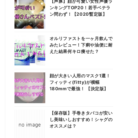
【声豚】顔が可愛い女性声優ラ
ンキングTOP20！若手ベテラ
ン問わず！【2020暫定版】
オルリファストを一ヶ月飲んで
みたレビュー！下痢や油便に耐
えた結果何キロ痩せた？
顔が大きい人用のマスク1選！
フィッティ(fitty)が横幅
180mmで最強！ 【決定版】
【保存版】手巻きタバコが安い
し美味いしおすすめ！シャグの
オススメは？