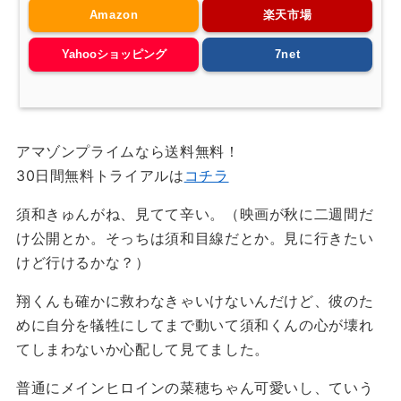
Amazon
楽天市場
Yahooショッピング
7net
アマゾンプライムなら送料無料！
30日間無料トライアルは
コチラ
須和きゅんがね、見てて辛い。（映画が秋に二週間だ
け公開とか。そっちは須和目線だとか。見に行きたい
けど行けるかな？）
翔くんも確かに救わなきゃいけないんだけど、彼のた
めに自分を犠牲にしてまで動いて須和くんの心が壊れ
てしまわないか心配して見てました。
普通にメインヒロインの菜穂ちゃん可愛いし、ていう